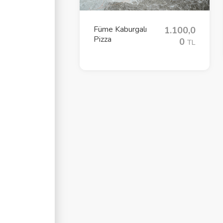
Füme Kaburgalı
1.100,0
Pizza
0
TL