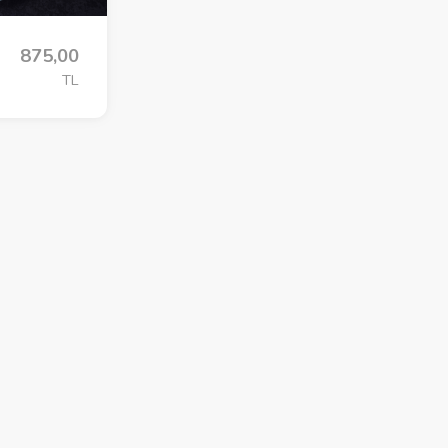
875,00
TL