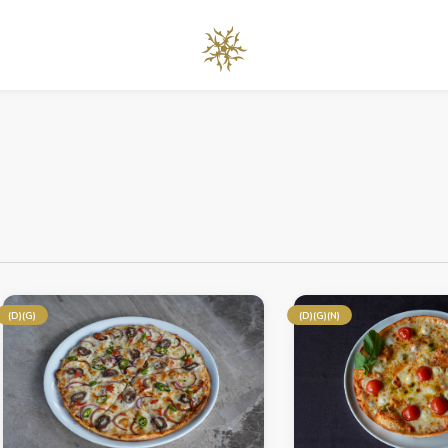
(D)(G)
(D)(G)(N)