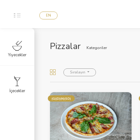
EN
Pizzalar
Kategoriler
Yiyecekler
Sıralayın
İçecekler
(G)(D)(N)(SD)