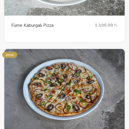
Füme Kaburgalı Pizza
1.100,00
TL
(D)(G)