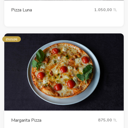
Pizza Luna
1.050,00
TL
(D)(G)(N)
Margarita Pizza
875,00
TL