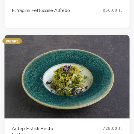
El Yapımı Fettuccine Alfredo
850,00
TL
(N)(D)(G)
Antep Fıstıklı Pesto
725,00
TL