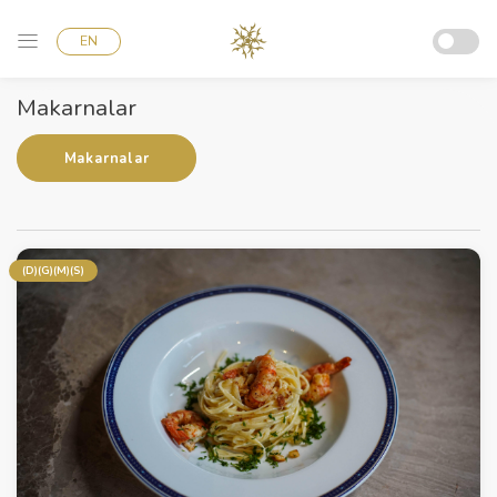
EN
Makarnalar
Makarnalar
(D)(G)(M)(S)