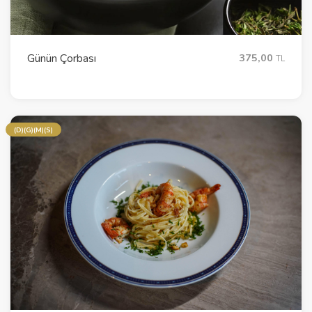
Günün Çorbası
375,00
TL
(D)(G)(M)(S)