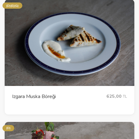
(D)(E)(G)
Izgara Muska Böreği
625,00
TL
(D)