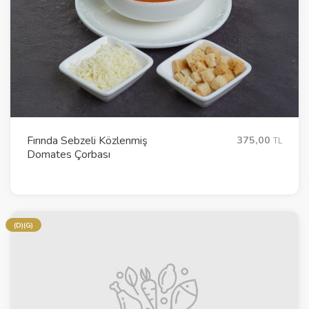
Fırında Sebzeli Közlenmiş
375,00
TL
Domates Çorbası
(D)(G)