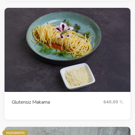
Glutensiz Makarna
640,00
TL
(G)(D)(N)(SD)