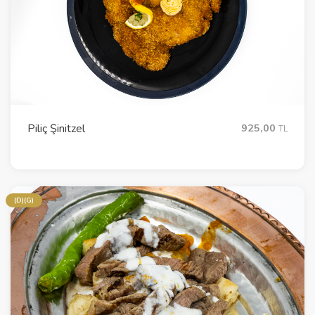
Piliç Şinitzel
925,00
TL
(D)(G)