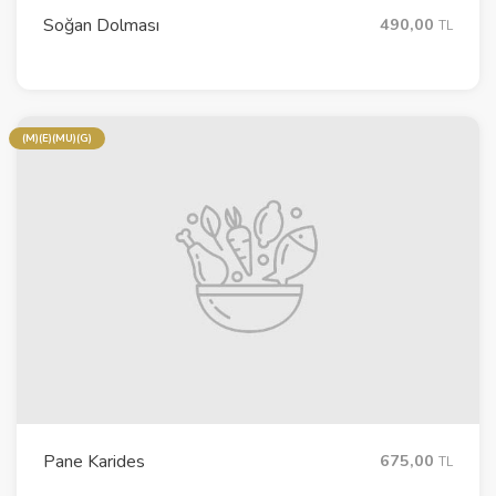
Soğan Dolması
490,00
TL
(M)(E)(MU)(G)
Pane Karides
675,00
TL