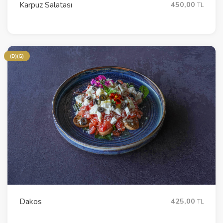
Karpuz Salatası
450,00
TL
(D)(G)
Dakos
425,00
TL