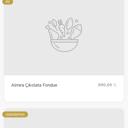
(D)
Almira Çikolata Fondue
990,00
TL
(G)(D)(E)(P)(S)