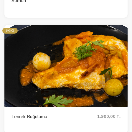
Somon
(M)(C)
Levrek Buğulama
1.900,00
TL