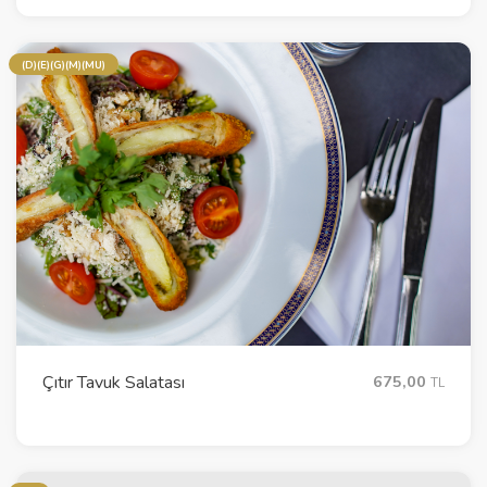
(D)(E)(G)(M)(MU)
Çıtır Tavuk Salatası
675,00
TL