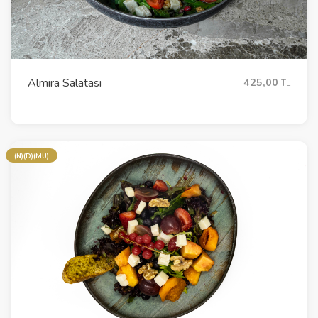
Almira Salatası
425,00
TL
(N)(D)(MU)