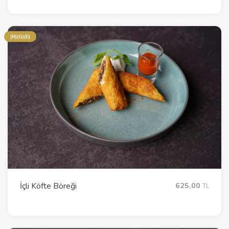
(N)(G)(E)
İçli Köfte Böreği
625,00
TL