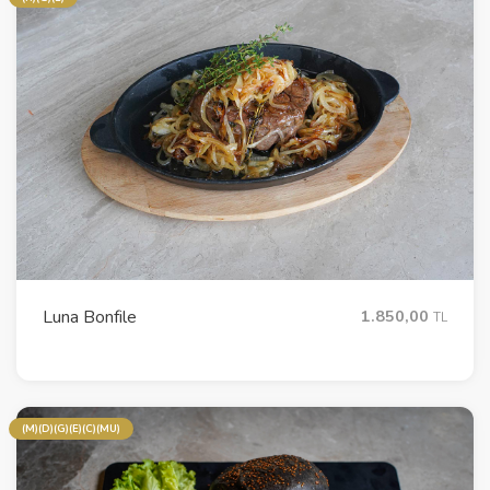
Luna Bonfile
1.850,00
TL
(M)(D)(G)(E)(C)(MU)