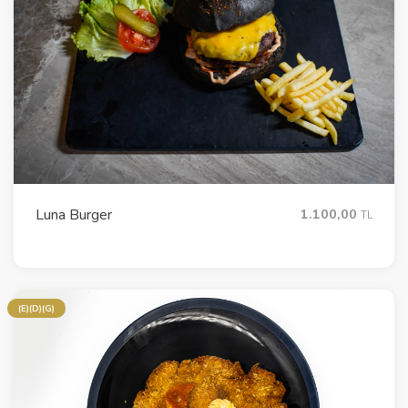
Luna Burger
1.100,00
TL
(E)(D)(G)