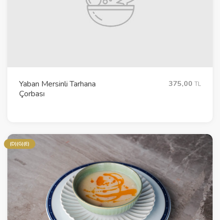
Yaban Mersinli Tarhana
375,00
TL
Çorbası
(D)(G)(E)