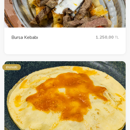
Bursa Kebabı
1.250,00
TL
(D)(G)(E)