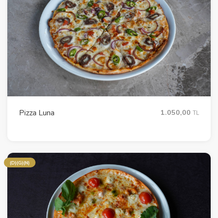
Pizza Luna
1.050,00
TL
(D)(G)(N)