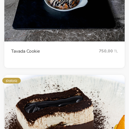
Tavada Cookie
750,00
TL
(D)(E)(G)