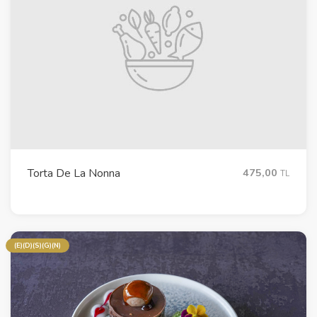
Torta De La Nonna
475,00
TL
(E)(D)(S)(G)(N)