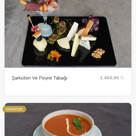
Şarküteri Ve Peynir Tabağı
1.450,00
TL
(G)(D)(C)(S)