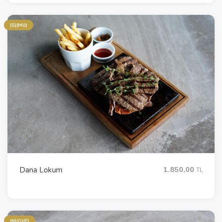
(S)(MU)
Dana Lokum
1.850,00
TL
(N)(G)(E)