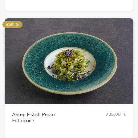
(N)(D)(G)
Antep Fıstıklı Pesto
725,00
TL
Fettuccine