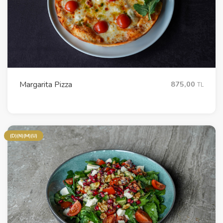
Margarita Pizza
875,00
TL
(D)(N)(M)(U)