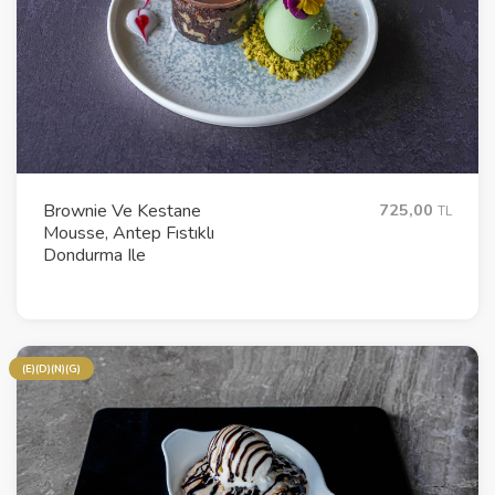
Brownie Ve Kestane
725,00
TL
Mousse, Antep Fıstıklı
Dondurma Ile
(E)(D)(N)(G)