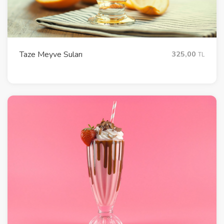
Taze Meyve Suları
325,00
TL