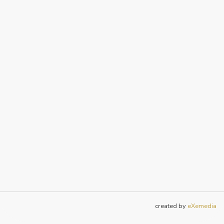
created by
eXemedia